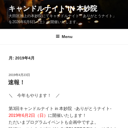
Skip
キャンドルナイト IN 本妙院
to
大田区池上の本妙院にてキャンドルナイト「ありがとうナイト」
content
を2026年6月6日（土）に開催いたします。
Menu
月:
2019年4月
POSTED
2019年4月23日
ON
速報！
＼ 今年もやります！ ／
第3回キャンドルナイト in 本妙院 -ありがとうナイト-
2019年6月2日（日）
に開催いたします！
ただいまプログラムイベントも企画中ですよ。