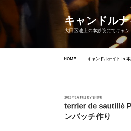
Skip
to
content
キャンドルナイ
大田区池上の本妙院にてキャンド
HOME
キャンドルナイト in 
POSTED
2025年5月19日
BY
管理者
ON
terrier de sauti
ンバッチ作り