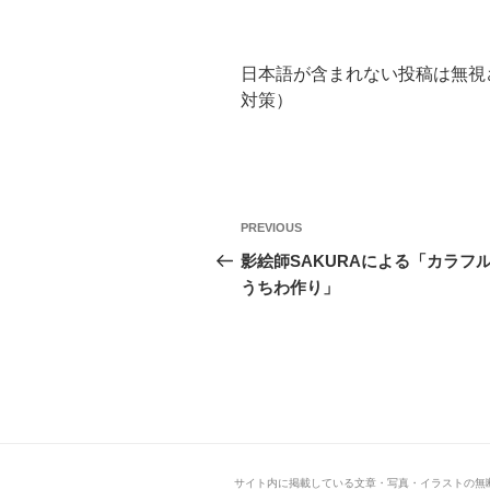
日本語が含まれない投稿は無視
対策）
投
Previous
PREVIOUS
稿
Post
影絵師SAKURAによる「カラフ
うちわ作り」
ナ
ビ
ゲ
ー
シ
サイト内に掲載している文章・写真・イラストの無