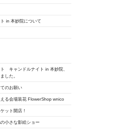
 in 本妙院について
ト キャンドルナイト in 本妙院、
しました。
ってのお願い
会場装花 FlowerShop wnico
ーケット開店！
RAの小さな影絵ショー