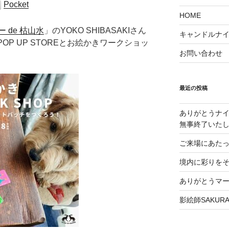
Pocket
HOME
ー de 枯山水
」のYOKO SHIBASAKIさん
キャンドルナイト
illé のPOP UP STOREとお絵かきワークショッ
お問い合わせ
最近の投稿
ありがとうナイ
無事終了いた
ご来場にあた
境内に彩りをそえる
ありがとうマ
影絵師SAKU