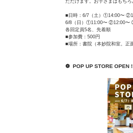
ただけます。お子さまはもちろ
■日時：6/7（土）①14:00〜 ②15
6/8（日）①11:00〜 ②12:00〜 
各回定員5名、先着順
■参加費：500円
■場所：書院（本妙院和室。正
❁ POP UP STORE OPEN !