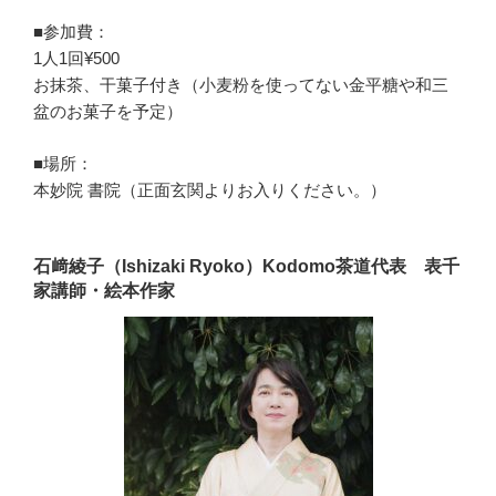
■参加費：
1人1回¥500
お抹茶、干菓子付き（小麦粉を使ってない金平糖や和三
盆のお菓子を予定）
■場所：
本妙院 書院（正面玄関よりお入りください。）
石﨑綾子（Ishizaki Ryoko）Kodomo茶道代表 表千
家講師・絵本作家