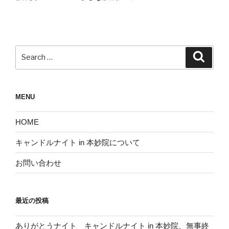
ー
シ
ョ
ン
Search
Search
for:
MENU
HOME
キャンドルナイト in 本妙院について
お問い合わせ
最近の投稿
ありがとうナイト キャンドルナイト in 本妙院、無事終