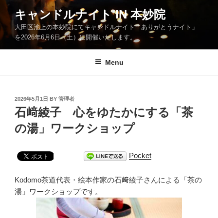
Skip
キャンドルナイト IN 本妙院
to
大田区池上の本妙院にてキャンドルナイト「ありがとうナイト」
content
を2026年6月6日（土）に開催いたします。
Menu
POSTED
2026年5月1日
BY
管理者
ON
石﨑綾子 心をゆたかにする「茶
の湯」ワークショップ
Pocket
Kodomo茶道代表・絵本作家の石﨑綾子さんによる「茶の
湯」ワークショップです。