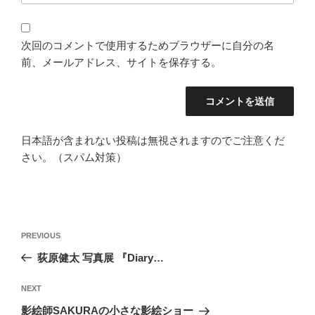
次回のコメントで使用するためブラウザーに自分の名
前、メールアドレス、サイトを保存する。
日本語が含まれない投稿は無視されますのでご注意くだ
さい。（スパム対策）
投
Previous
PREVIOUS
稿
Post
荻原健太 写真展 『Diary…
ナ
ビ
Next
NEXT
ゲ
Post
影絵師SAKURAの小さな影絵ショー