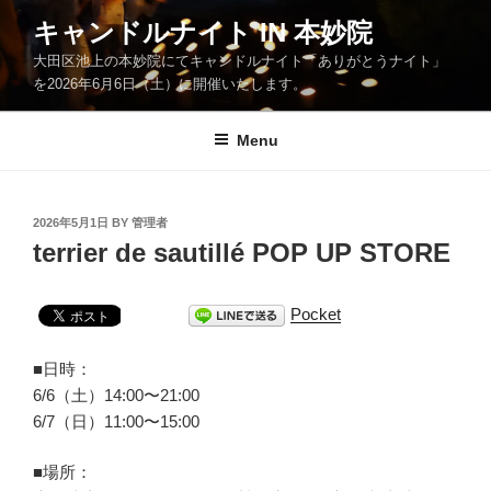
Skip
キャンドルナイト IN 本妙院
to
大田区池上の本妙院にてキャンドルナイト「ありがとうナイト」
content
を2026年6月6日（土）に開催いたします。
Menu
POSTED
2026年5月1日
BY
管理者
ON
terrier de sautillé POP UP STORE
Pocket
■日時：
6/6（土）14:00〜21:00
6/7（日）11:00〜15:00
■場所：