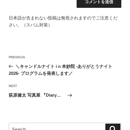
日本語が含まれない投稿は無視されますのでご注意くだ
さい。（スパム対策）
投
Previous
PREVIOUS
稿
Post
＼キャンドルナイト i n 本妙院 -ありがとうナイト
ナ
2026- プログラムを発表します／
ビ
ゲ
Next
NEXT
Post
ー
荻原健太 写真展 『Diary…
シ
ョ
ン
Search
Search