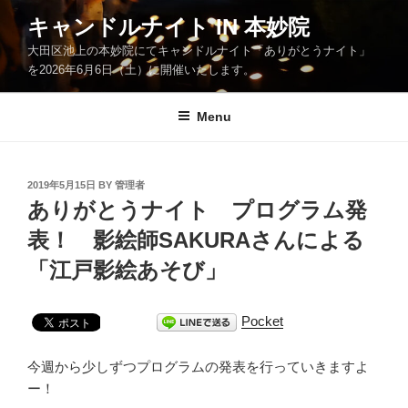
Skip
キャンドルナイト IN 本妙院
to
大田区池上の本妙院にてキャンドルナイト「ありがとうナイト」
content
を2026年6月6日（土）に開催いたします。
Menu
POSTED
2019年5月15日
BY
管理者
ON
ありがとうナイト プログラム発
表！ 影絵師SAKURAさんによる
「江戸影絵あそび」
Pocket
今週から少しずつプログラムの発表を行っていきますよ
ー！