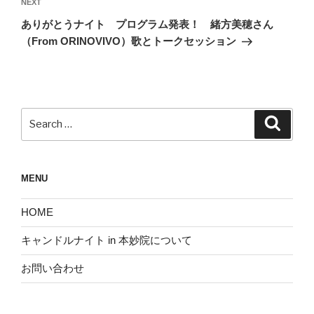
ビ
Next
NEXT
ゲ
Post
ありがとうナイト プログラム発表！ 緒方美穂さん
ー
（From ORINOVIVO）歌とトークセッション
シ
ョ
ン
Search
Search
for:
MENU
HOME
キャンドルナイト in 本妙院について
お問い合わせ