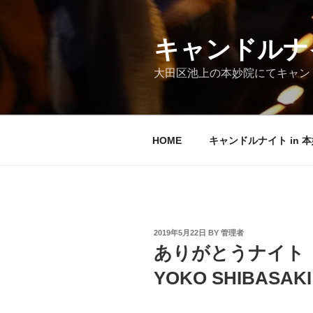
Skip
to
content
キャンドルナイ
大田区池上の本妙院にてキャンド
HOME
キャンドルナイト in 
POSTED
2019年5月22日
BY
管理者
ON
ありがとうナイト
YOKO SHIBASA