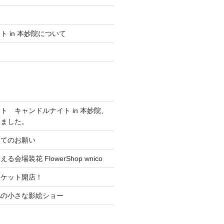
 in 本妙院について
ト キャンドルナイト in 本妙院、
しました。
ってのお願い
会場装花 FlowerShop wnico
ーケット開店！
RAの小さな影絵ショー