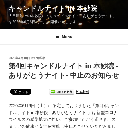
Skip
キャンドルナイト IN 本妙院
to
大田区池上の本妙院にてキャンドルナイト「ありがとうナイト」
content
を2026年6月6日（土）に開催いたします。
Menu
POSTED
2020年4月10日
BY
管理者
ON
第4回キャンドルナイト in 本妙院 -
ありがとうナイト- 中止のお知らせ
Pocket
2020年6月6日（土）に予定しておりました「第4回キャン
ドルナイト in 本妙院 -ありがとうナイト-」は新型コロナ
ウイルスの感染拡大に伴い、ご参加いただく皆さま、ス
タッフの健康と安全を考慮し中止とさせていただきまし