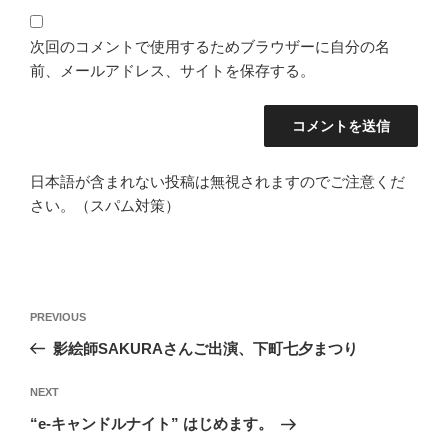
次回のコメントで使用するためブラウザーに自分の名
前、メールアドレス、サイトを保存する。
日本語が含まれない投稿は無視されますのでご注意くだ
さい。（スパム対策）
投
Previous
PREVIOUS
稿
Post
影絵師SAKURAさんご出演、下町七夕まつり
ナ
ビ
Next
NEXT
ゲ
Post
“e-キャンドルナイト” はじめます。
ー