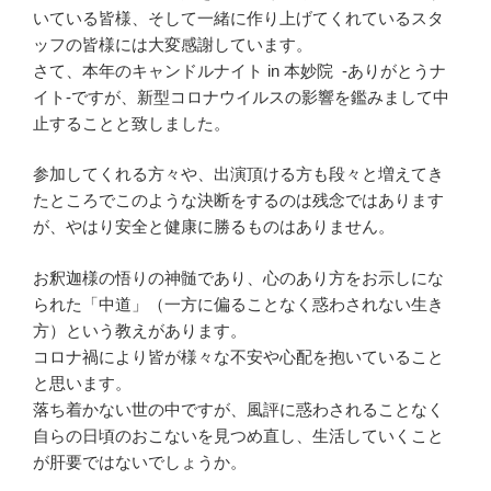
いている皆様、そして一緒に作り上げてくれているスタ
ッフの皆様には大変感謝しています。
さて、本年のキャンドルナイト in 本妙院 -ありがとうナ
イト-ですが、新型コロナウイルスの影響を鑑みまして中
止することと致しました。
参加してくれる方々や、出演頂ける方も段々と増えてき
たところでこのような決断をするのは残念ではあります
が、やはり安全と健康に勝るものはありません。
お釈迦様の悟りの神髄であり、心のあり方をお示しにな
られた「中道」（一方に偏ることなく惑わされない生き
方）という教えがあります。
コロナ禍により皆が様々な不安や心配を抱いていること
と思います。
落ち着かない世の中ですが、風評に惑わされることなく
自らの日頃のおこないを見つめ直し、生活していくこと
が肝要ではないでしょうか。