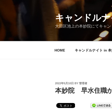
Skip
to
content
キャンドルナイ
大田区池上の本妙院にてキャンド
HOME
キャンドルナイト in 
POSTED
2022年5月10日
BY
管理者
ON
本妙院 早水住職