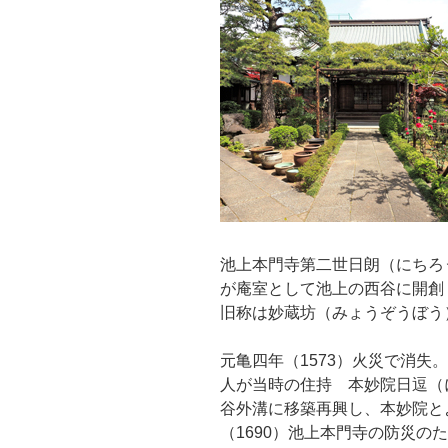
池上本門寺第二世日朗（にちろ
が庵室として池上の西谷に開創
旧称は妙蔵坊（みょうぞうぼう
元亀四年（1573）火災で消失
人が当時の住持 本妙院日逗（
谷外溝に移築再興し、本妙院と
（1690）池上本門寺の防災の