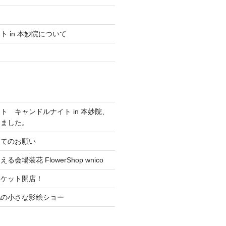
 in 本妙院について
ト キャンドルナイト in 本妙院、
しました。
ってのお願い
会場装花 FlowerShop wnico
ーケット開店！
RAの小さな影絵ショー