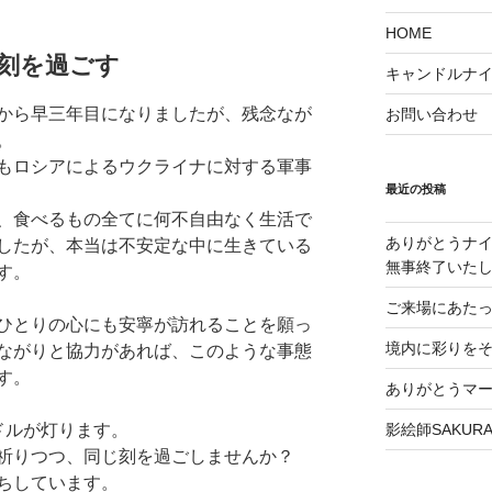
HOME
刻を過ごす
キャンドルナイト
から早三年目になりましたが、残念なが
お問い合わせ
。
もロシアによるウクライナに対する軍事
最近の投稿
、食べるもの全てに何不自由なく生活で
ありがとうナイ
したが、本当は不安定な中に生きている
無事終了いた
す。
ご来場にあた
ひとりの心にも安寧が訪れることを願っ
境内に彩りをそえる
ながりと協力があれば、このような事態
す。
ありがとうマ
ドルが灯ります。
影絵師SAKU
祈りつつ、同じ刻を過ごしませんか？
ちしています。