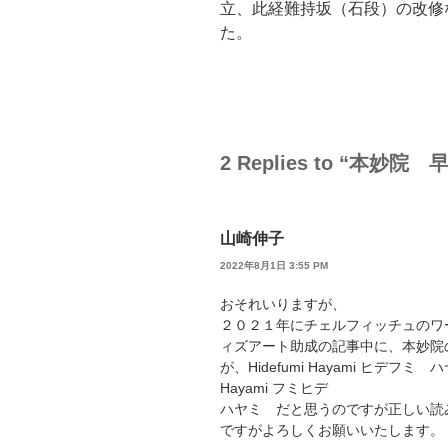
立、此経難持坂（石段）の改修
た。
2 Replies to “本
山崎伸子
2022年8月1日 3:55 PM
おそれいりますが、
２０２１年にチェルフィッチュのワ
ィズアート助成の記事中に、本妙院
が、Hidefumi Hayami ヒデフ
Hayami フミヒデ
ハヤミ だと思うのですが正しい読
ですがよろしくお願いいたします。