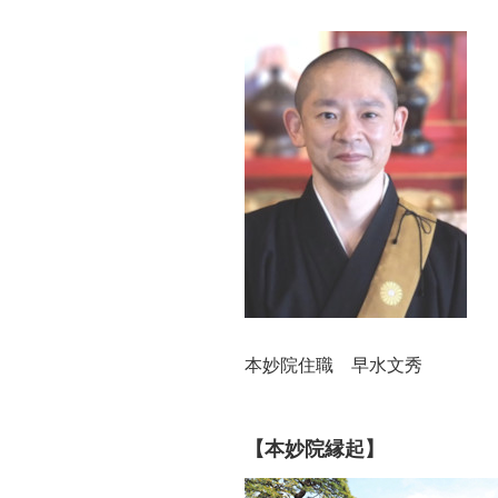
本妙院住職 早水文秀
【本妙院縁起】