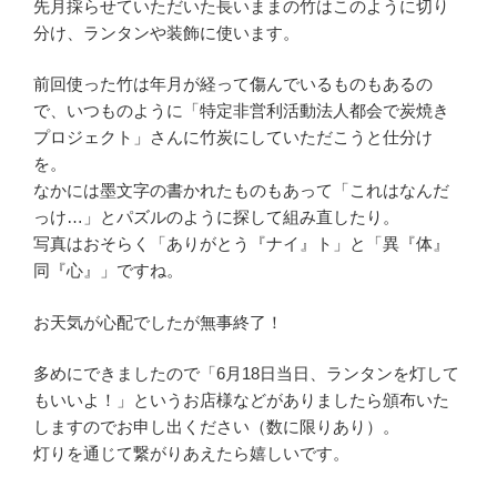
先月採らせていただいた長いままの竹はこのように切り
分け、ランタンや装飾に使います。
前回使った竹は年月が経って傷んでいるものもあるの
で、いつものように「特定非営利活動法人都会で炭焼き
プロジェクト」さんに竹炭にしていただこうと仕分け
を。
なかには墨文字の書かれたものもあって「これはなんだ
っけ…」とパズルのように探して組み直したり。
写真はおそらく「ありがとう『ナイ』ト」と「異『体』
同『心』」ですね。
お天気が心配でしたが無事終了！
多めにできましたので「6月18日当日、ランタンを灯して
もいいよ！」というお店様などがありましたら頒布いた
しますのでお申し出ください（数に限りあり）。
灯りを通じて繋がりあえたら嬉しいです。