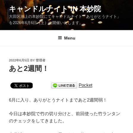
Skip
キャンドルナイト IN 本妙院
to
大田区池上の本妙院にてキャンドルナイト「ありがとうナイト」
content
を2026年6月6日（土）に開催いたします。
Menu
POSTED
2022年6月5日
BY
管理者
ON
あと2週間！
Pocket
6月に入り、ありがとうナイトまであと2週間弱！
今日は本妙院で竹の切り分けと、前回使った竹ランタン
のチェックをしてきました。