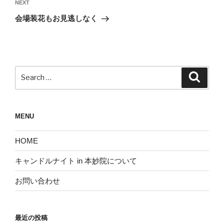
ビ
Next
NEXT
ゲ
Post
会場装花もお見逃しなく
ー
シ
ョ
ン
Search
Search
for:
MENU
HOME
キャンドルナイト in 本妙院について
お問い合わせ
最近の投稿