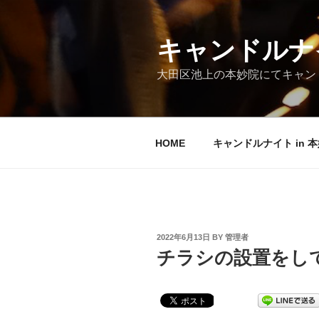
Skip
to
content
キャンドルナイ
大田区池上の本妙院にてキャンド
HOME
キャンドルナイト in 
POSTED
2022年6月13日
BY
管理者
ON
チラシの設置をし