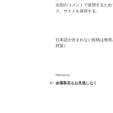
次回のコメントで使用するため
ス、サイトを保存する。
日本語が含まれない投稿は無視
対策）
投
Previous
PREVIOUS
稿
Post
会場装花もお見逃しなく
ナ
ビ
ゲ