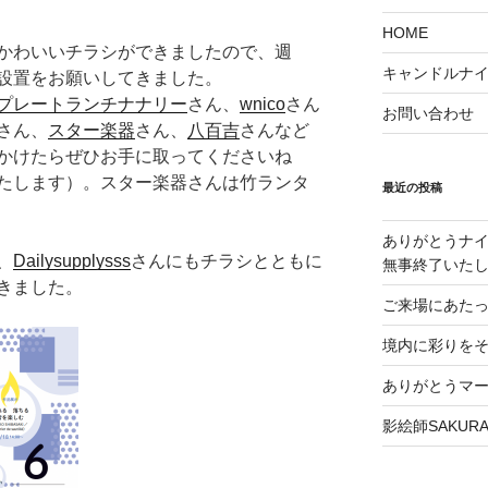
HOME
かわいいチラシができましたので、週
キャンドルナイト
設置をお願いしてきました。
プレートランチナナリー
さん、
wnico
さん
お問い合わせ
さん、
スター楽器
さん、
八百吉
さんなど
かけたらぜひお手に取ってくださいね
たします）。スター楽器さんは竹ランタ
最近の投稿
ありがとうナイ
、
Dailysupplysss
さんにもチラシとともに
無事終了いた
きました。
ご来場にあた
境内に彩りをそえる
ありがとうマ
影絵師SAKU