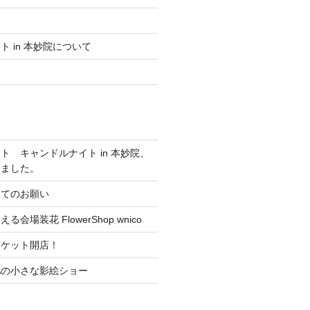
 in 本妙院について
ト キャンドルナイト in 本妙院、
しました。
ってのお願い
会場装花 FlowerShop wnico
ーケット開店！
RAの小さな影絵ショー