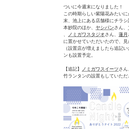
ついに今週末になりました！
この時期らしい紫陽花みたいに
末、池上にある店舗様にチラシ
本妙院のほか、
ヤシパン
さん、
、
ノミガワスタジオ
さん、
蓮月
に置かせていただいたので、見
（設置店が増えましたら追記い
ンも設置予定。
【追記】
ノミガワスイーツ
さん
竹ランタンの設置もしていただ