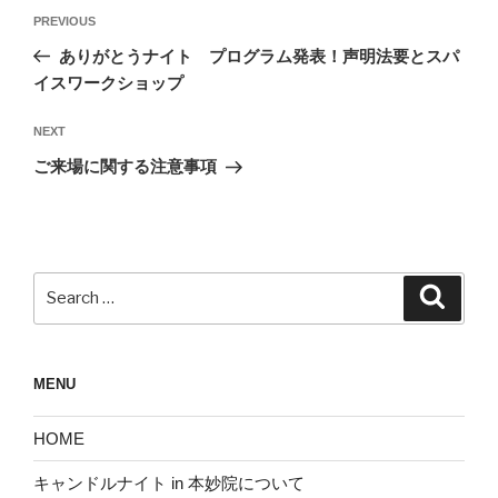
投
Previous
PREVIOUS
稿
Post
ありがとうナイト プログラム発表！声明法要とスパ
ナ
イスワークショップ
ビ
ゲ
Next
NEXT
Post
ー
ご来場に関する注意事項
シ
ョ
ン
Search
Search
for:
MENU
HOME
キャンドルナイト in 本妙院について