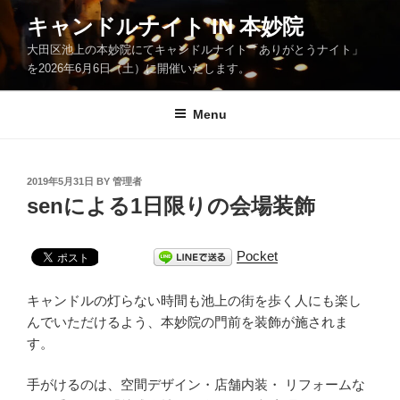
Skip
キャンドルナイト IN 本妙院
to
大田区池上の本妙院にてキャンドルナイト「ありがとうナイト」
content
を2026年6月6日（土）に開催いたします。
Menu
POSTED
2019年5月31日
BY
管理者
ON
senによる1日限りの会場装飾
Pocket
キャンドルの灯らない時間も池上の街を歩く人にも楽し
んでいただけるよう、本妙院の門前を装飾が施されま
す。
手がけるのは、空間デザイン・店舗内装・ リフォームな