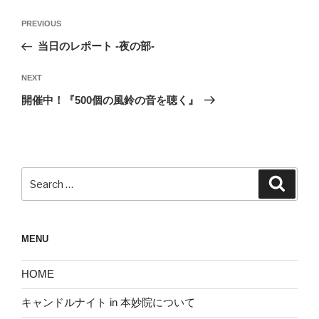
投
Previous
PREVIOUS
稿
Post
当日のレポート -夜の部-
ナ
ビ
Next
NEXT
ゲ
Post
開催中！『500個の風鈴の音を聴く』
ー
シ
ョ
ン
Search
Search
for:
MENU
HOME
キャンドルナイト in 本妙院について