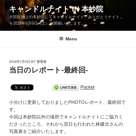
Skip
キャンドルナイト IN 本妙院
to
大田区池上の本妙院にてキャンドルナイト「ありがとうナイト」
content
を2026年6月6日（土）に開催いたします。
Menu
POSTED
2018年7月4日
BY
管理者
ON
当日のレポート-最終回-
Pocket
小分けに更新しておりましたPHOTOレポート、最終回で
す。
今回は本妙院以外の場所でキャンドルナイトにご協力く
ださったところ、それから翌日も行われた林建次さんの
写真展をご紹介いたします。